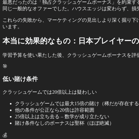
最悪だったのは「独占クラッシュゲームボーナス」を約束す
同じ一般的なオファーでした。ハウスエッジは変わらず、損
これらの失敗から、マーケティングの見出しより深く掘り下
います。
本当に効果的なもの：日本プレイヤー
学習予算を使い果たした後、クラッシュゲームボーナスを評
🎯
低い賭け条件
クラッシュゲームでは20倍以上は疑わしい
クラッシュゲームでは最大15倍の賭け（稀だが存在す
他の条件が公正なら20倍は許容範囲
25倍以上は立ち去る – 数学が成り立たない
賭け条件なしのボーナスは聖杯（ほぼ絶滅）
💰