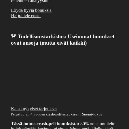
rehellinen analyysini.
Löydä hyviä bonuksia
Harjoittele ensin
🚨 Todellisuustarkistus: Useimmat bonukset
ovat ansoja (mutta eivät kaikki)
Katso nykyiset tarjoukset
Perustuu yli 4 vuoden crash-pelitestaukseen | Suomi-fokus
Tässä totuus crash-peli bonuksista:
80% on suunniteltu
hyödyttämään kasinoa, ei sinua. Mutta entä jäljelle jäävä