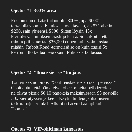
Opetus #1: 300% ansa
Ensimmäinen katastrofini oli ”300% jopa $600”
tervetuliaisbonus. Kuulostaa mahtavalta, eikö? Talletin
$200, sain yhteensä $800. Sitten löysin 45x
kierrätysvaatimuksen crash-peleissä. Se tarkoitti, että
minun piti panostaa $36,000 ennen kuin voin nostaa
mitään. Rabbit Road -termeissä se on kuin osuisi 5x
kerroin 180 kertaa peräkkäin. Puhdasta fantasiaa.
Opetus #2: ”Ilmaiskierros” huijaus
Toinen kasino tarjosi ”50 ilmaiskierrosta crash-peleissä.”
Osoittautui, että nämä eivät olleet oikeita pelikierroksia –
ne olivat pieniä $0.10 panoksia maksimissaan $5 nostoilla
30x kierrätyksen jälkeen. Käytin tunteja jauhamiseen
taskurahojen vuoksi. Aikani oli arvokkaampi kuin
”bonus”.
Opetus #3: VIP-ohjelman kangastus