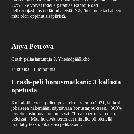
20%? Ne voivat todella parantaa Rabbit Road -
pelikertojasi, jos tiedät mitä etsiä. Näytän sinulle tarkalleen
mitä olen oppinut sisäpiiristä.
Anya Petrova
Crash-peliasiantuntija & Yhteisöpäällikkö
Lukuaika – 8 minuuttia
Crash-peli bonusmatkani: 3 kallista
opetusta
Kun aloitin crash-pelien pelaamisen vuonna 2021, lankesin
jokaiseen näkemääni näyttävään bonustarjoukseen. ”300%
tervetuliaisbonus!” ne huusivat. ”Ilmaiskierroksia crash-
peleissä!” Mitä he eivät kertoneet minulle, oli pienellä
präntätty teksti, joka söisi pelikassani.