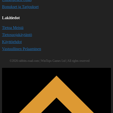
Bonukset ja Tarjoukset
Lakitiedot
Tietoa Meistä
Tietosuojakäytäntö
Käyttöehdot
Vastuullinen Pelaaminen
©2026 rabbits-road.com | WinTops Games Ltd | All rights reserved