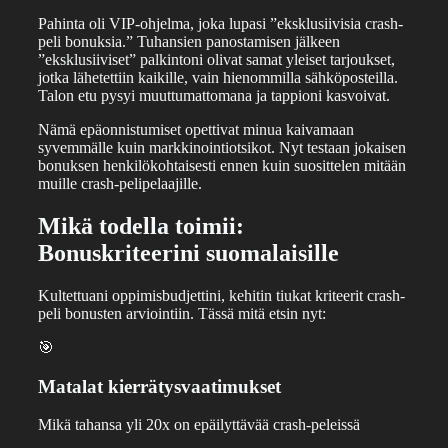
Pahinta oli VIP-ohjelma, joka lupasi ”eksklusiivisia crash-
peli bonuksia.” Tuhansien panostamisen jälkeen
”eksklusiiviset” palkintoni olivat samat yleiset tarjoukset,
jotka lähetettiin kaikille, vain hienommilla sähköposteilla.
Talon etu pysyi muuttumattomana ja tappioni kasvoivat.
Nämä epäonnistumiset opettivat minua kaivamaan
syvemmälle kuin markkinointiotsikot. Nyt testaan jokaisen
bonuksen henkilökohtaisesti ennen kuin suosittelen mitään
muille crash-pelipelaajille.
Mikä todella toimii:
Bonuskriteerini suomalaisille
Kultettuani oppimisbudjettini, kehitin tiukat kriteerit crash-
peli bonusten arviointiin. Tässä mitä etsin nyt:
🎯
Matalat kierrätysvaatimukset
Mikä tahansa yli 20x on epäilyttävää crash-peleissä