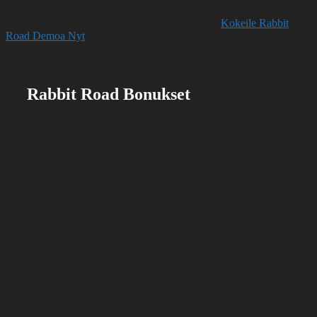
Kokeile Rabbit
Road Demoa Nyt
Rabbit Road Bonukset