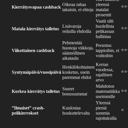
Oikeaa rahaa
yleensä
⭐⭐
Kierrätysvapaa cashback
takaisin, ei ehtoja
matalat
prosentit
Vaatii silti
Lisävaroja
huolellista
⭐⭐
Matala kierrätys talletus
reiluilla ehdoilla
pelikassan
hallintaa
Pehmentää
Perustuu
huonoja viikkoja,
⭐⭐
Viikottainen cashback
tappioihin, ei
säännöllinen
voittoihin
aikataulu
Kerran
Henkilökohtainen
vuodessa,
⭐⭐
Syntymäpäivä/vuosipäivä
kosketus, usein
rajallinen
paremmat ehdot
arvo
Mahdoton
Suuret
⭐⭐
Korkea kierrätys talletus
matematiikka
bonussummat
useimmille
Yleensä
”Ilmaiset” crash-
Kuulostaa
pieniä
⭐
pelikierrokset
houkuttelevalta
summia
rajoituksilla