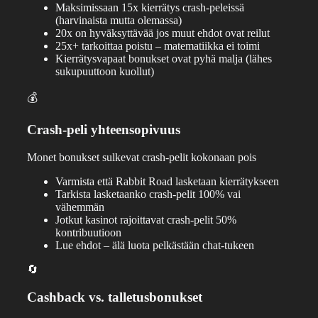
Maksimissaan 15x kierrätys crash-peleissä
(harvinaista mutta olemassa)
20x on hyväksyttävää jos muut ehdot ovat reilut
25x+ tarkoittaa poistu – matematiikka ei toimi
Kierrätysvapaat bonukset ovat pyhä malja (lähes
sukupuuttoon kuollut)
💰
Crash-peli yhteensopivuus
Monet bonukset sulkevat crash-pelit kokonaan pois
Varmista että Rabbit Road lasketaan kierrätykseen
Tarkista lasketaanko crash-pelit 100% vai
vähemmän
Jotkut kasinot rajoittavat crash-pelit 50%
kontribuutioon
Lue ehdot – älä luota pelkästään chat-tukeen
🔄
Cashback vs. talletusbonukset