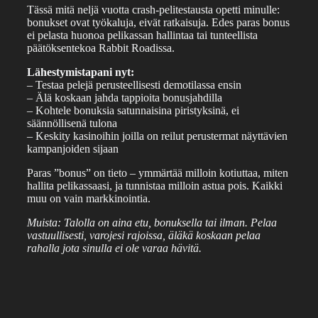
Tässä mitä neljä vuotta crash-pelitestausta opetti minulle:
bonukset ovat työkaluja, eivät ratkaisuja. Edes paras bonus
ei pelasta huonoa pelikassan hallintaa tai tunteellista
päätöksentekoa Rabbit Roadissa.
Lähestymistapani nyt:
– Testaa pelejä perusteellisesti demotilassa ensin
– Älä koskaan jahda tappioita bonusjahdilla
– Kohtele bonuksia satunnaisina piristyksinä, ei
säännöllisenä tulona
– Keskity kasinoihin joilla on reilut perustermat näyttävien
kampanjoiden sijaan
Paras ”bonus” on tieto – ymmärtää milloin kotiuttaa, miten
hallita pelikassaasi, ja tunnistaa milloin astua pois. Kaikki
muu on vain markkinointia.
Muista: Talolla on aina etu, bonuksella tai ilman. Pelaa
vastuullisesti, varojesi rajoissa, äläkä koskaan pelaa
rahalla jota sinulla ei ole varaa hävitä.