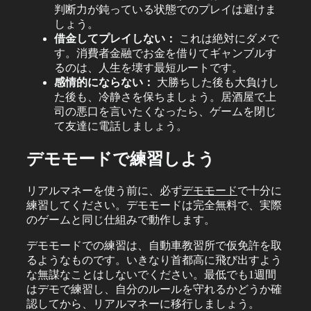
判断力が鈍っている状態でのプレイは避けま
しょう。
借金してプレイしない：
これは絶対にダメで
す。消費者金融でお金を借りてギャンブルす
るのは、人生を壊す最短ルートです。
感情的にならない：
大勝ちした後も大負けし
た後も、冷静さを保ちましょう。居酒屋で上
司の悪口を言いたくなったら、ゲームを閉じ
て友達に電話しましょう。
デモモードで練習しよう
リアルマネーを使う前に、必ず
デモモード
で十分に
練習してください。デモモードは完全無料で、実際
のゲームと同じ仕組みで動作します。
デモモードでの練習は、自動車教習所で仮免許を取
るようなものです。いきなり首都高に飛び出すよう
な無謀なことはしないでください。最低でも1週間
はデモで練習し、自分のルールを守れるかどうか確
認してから、リアルマネーに移行しましょう。