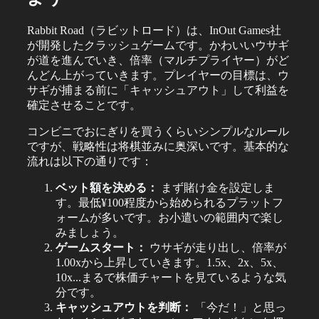
Rabbit Road（ラビットロード）は、InOut Games社
が開発したクラッシュゲームです。かわいいウサギ
が道を進んでいき、倍率（マルチプライヤー）がど
んどん上がっていきます。プレイヤーの目標は、ウ
サギが捕まる前に「キャッシュアウト」して利益を
確定させることです。
コンビニでおにぎりを買うくらいシンプルなルール
ですが、戦略性は将棋並みに奥深いです。基本的な
流れは以下の通りです：
ベット額を決める：
まず賭け金を設定しま
す。最低¥100程度から始められるプラットフ
ォームが多いです。お小遣いの範囲内で楽し
みましょう。
ゲームスタート：
ウサギが走り出し、倍率が
1.00xから上昇していきます。1.5x、2x、5x、
10x...まるで株価チャートを見ているような気
分です。
キャッシュアウトを判断：
「今だ！」と思っ