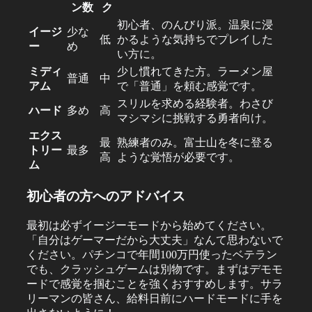
ン数
ク
初心者、のんびり派。温泉に浸
イージ
少な
低
かるような気持ちでプレイした
ー
め
い方に。
ミディ
少し慣れてきた方。ラーメン屋
普通
中
アム
で「普通」を頼む感覚です。
スリルを求める経験者。わさび
ハード
多め
高
マシマシに挑戦する勇者向け。
エクス
最
熟練者のみ。富士山を冬に登る
トリー
最多
高
ような覚悟が必要です。
ム
初心者の方へのアドバイス
最初は必ずイージーモードから始めてください。
「自分はゲーマーだから大丈夫」なんて思わないで
ください。パチンコで年間100万円使ったベテラン
でも、クラッシュゲームは別物です。まずはデモモ
ードで感覚を掴むことを強くおすすめします。サラ
リーマンの皆さん、給料日前にハードモードに手を