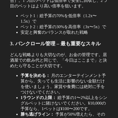
合）。1つ目のベットは低倍率で安全に回収し、2つ
目のベットはより高い倍率を狙います。
ベット1：総予算の70%を低倍率（1.2x〜
1.5x）で
ベット2：総予算の30%を高倍率（3x〜5x）で
安定と興奮のバランスが取れた戦略
3. バンクロール管理 – 最も重要なスキル
どんな戦略よりも大切なのが、お金の管理です。居
酒屋での飲み代と同じで、「今日はここまで」と決
めたら守ることが大切です。
予算を決める：
月のエンターテインメント予
算から、失っても生活に影響のない金額だけ
を使いましょう。家賃や食費には絶対に手を
つけないでください。
1ラウンドの上限：
総予算の1〜2%以上をシン
グルベットに賭けないでください。¥10,000の
予算なら、1ベットは¥100〜200です。
勝ち逃げライン：
予算が50%増えたら、その