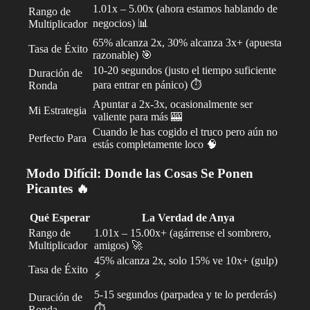
1.01x – 5.00x (ahora estamos hablando de
Rango de
negocios) 📊
Multiplicador
65% alcanza 2x, 30% alcanza 3x+ (apuesta
Tasa de Éxito
razonable) 🎯
10-20 segundos (justo el tiempo suficiente
Duración de
para entrar en pánico) ⏱️
Ronda
Apuntar a 2x-3x, ocasionalmente ser
Mi Estrategia
valiente para más 🎰
Cuando le has cogido el truco pero aún no
Perfecto Para
estás completamente loco 🧠
Modo Difícil: Donde las Cosas Se Ponen
Picantes 🔥
Qué Esperar
La Verdad de Anya
Rango de
1.01x – 15.00x+ (agárrense el sombrero,
Multiplicador
amigos) 🚀
45% alcanza 2x, solo 15% ve 10x+ (gulp)
Tasa de Éxito
⚡
5-15 segundos (parpadea y te lo perderás)
Duración de
⏱️
Ronda