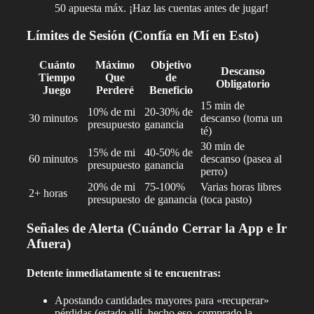
50 apuesta máx. ¡Haz las cuentas antes de jugar!
Límites de Sesión (Confía en Mí en Esto)
Cuánto
Máximo
Objetivo
Descanso
Tiempo
Que
de
Obligatorio
Juego
Perderé
Beneficio
15 min de
10% de mi
20-30% de
30 minutos
descanso (toma un
presupuesto
ganancia
té)
30 min de
15% de mi
40-50% de
60 minutos
descanso (pasea al
presupuesto
ganancia
perro)
20% de mi
75-100%
Varias horas libres
2+ horas
presupuesto
de ganancia
(toca pasto)
Señales de Alerta (Cuándo Cerrar la App e Ir
Afuera)
Detente inmediatamente si te encuentras:
Apostando cantidades mayores para «recuperar»
pérdidas (estado allí, hecho eso, comprado la