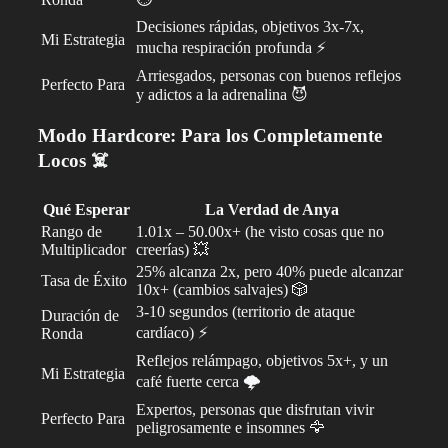
Decisiones rápidas, objetivos 3x-7x,
Mi Estrategia
mucha respiración profunda ⚡
Arriesgados, personas con buenos reflejos
Perfecto Para
y adictos a la adrenalina 😈
Modo Hardcore: Para los Completamente
Locos ☠️
Qué Esperar
La Verdad de Anya
Rango de
1.01x – 50.00x+ (he visto cosas que no
Multiplicador
creerías) 💥
25% alcanza 2x, pero 40% puede alcanzar
Tasa de Éxito
10x+ (cambios salvajes) 🎲
3-10 segundos (territorio de ataque
Duración de
cardíaco) ⚡
Ronda
Reflejos relámpago, objetivos 5x+, y un
Mi Estrategia
café fuerte cerca 🌩️
Expertos, personas que disfrutan vivir
Perfecto Para
peligrosamente e insomnes 🦅