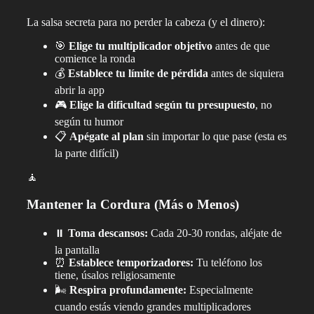
La salsa secreta para no perder la cabeza (y el dinero):
🎯
Elige tu multiplicador objetivo
antes de que
comience la ronda
💰
Establece tu límite de pérdida
antes de siquiera
abrir la app
🎮
Elige la dificultad según tu presupuesto
, no
según tu humor
📋
Apégate al plan
sin importar lo que pase (esta es
la parte difícil)
🧘
Mantener la Cordura (Más o Menos)
⏸️
Toma descansos:
Cada 20-30 rondas, aléjate de
la pantalla
⏰
Establece temporizadores:
Tu teléfono los
tiene, úsalos religiosamente
🌬️
Respira profundamente:
Especialmente
cuando estás viendo grandes multiplicadores