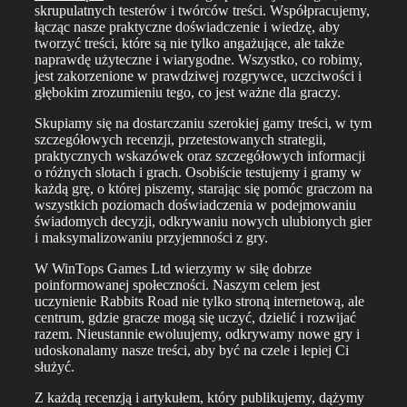
skrupulatnych testerów i twórców treści. Współpracujemy,
łącząc nasze praktyczne doświadczenie i wiedzę, aby
tworzyć treści, które są nie tylko angażujące, ale także
naprawdę użyteczne i wiarygodne. Wszystko, co robimy,
jest zakorzenione w prawdziwej rozgrywce, uczciwości i
głębokim zrozumieniu tego, co jest ważne dla graczy.
Skupiamy się na dostarczaniu szerokiej gamy treści, w tym
szczegółowych recenzji, przetestowanych strategii,
praktycznych wskazówek oraz szczegółowych informacji
o różnych slotach i grach. Osobiście testujemy i gramy w
każdą grę, o której piszemy, starając się pomóc graczom na
wszystkich poziomach doświadczenia w podejmowaniu
świadomych decyzji, odkrywaniu nowych ulubionych gier
i maksymalizowaniu przyjemności z gry.
W WinTops Games Ltd wierzymy w siłę dobrze
poinformowanej społeczności. Naszym celem jest
uczynienie Rabbits Road nie tylko stroną internetową, ale
centrum, gdzie gracze mogą się uczyć, dzielić i rozwijać
razem. Nieustannie ewoluujemy, odkrywamy nowe gry i
udoskonalamy nasze treści, aby być na czele i lepiej Ci
służyć.
Z każdą recenzją i artykułem, który publikujemy, dążymy