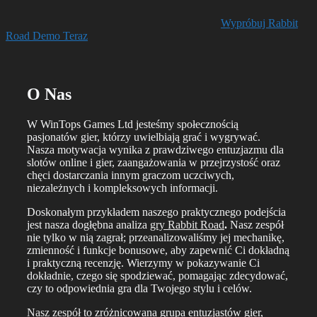
Wypróbuj Rabbit
Road Demo Teraz
O Nas
W WinTops Games Ltd jesteśmy społecznością
pasjonatów gier, którzy uwielbiają grać i wygrywać.
Nasza motywacja wynika z prawdziwego entuzjazmu dla
slotów online i gier, zaangażowania w przejrzystość oraz
chęci dostarczania innym graczom uczciwych,
niezależnych i kompleksowych informacji.
Doskonałym przykładem naszego praktycznego podejścia
jest nasza dogłębna analiza
gry Rabbit Road
.
Nasz zespół
nie tylko w nią zagrał; przeanalizowaliśmy jej mechanikę,
zmienność i funkcje bonusowe, aby zapewnić Ci dokładną
i praktyczną recenzję. Wierzymy w pokazywanie Ci
dokładnie, czego się spodziewać, pomagając zdecydować,
czy to odpowiednia gra dla Twojego stylu i celów.
Nasz zespół
to zróżnicowana grupa entuzjastów gier,