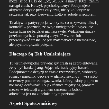
może iść od 1,01x do 1,5x, 5x, 50x, a nawet 100x+ zanim
nastąpi crash. Haczyk psychologiczny? Podejmujesz
aktywne decyzje przez cały czas, nie tylko liczysz na
szczęście jak przy losowaniu Lotto w sobotę wieczorem.
Ta aktywna partycypacja tworzy to, co nazywamy „iluzją
kontroli" – poczucie, że twoje umiejętności i wyczucie
czasu liczą się bardziej niż naprawdę. Widziałem graczy
przekonanych, że potrafią „czytać" wzorce lub
przewidywać crashe, co jest matematycznie niemożliwe,
ale psychologicznie potężne.
Dlaczego Są Tak Uzależniające
Tu jest niewygodna prawda: gry crash są zaprojektowane,
żeby być bardziej angażujące niż tradycyjny hazard.
Podejmowanie decyzji w czasie rzeczywistym, widoczny
rosnący mnożnik, decyzje w ułamku sekundy – wszystko
to tworzy poziom zaangażowania, którego sloty po prostu
nie mogą dorównać. To jak różnica między oglądaniem
meczu w telewizji a graniem samemu na boisku –
adrenalina jest na zupełnie innym poziomie.
Aspekt Społecznościowy