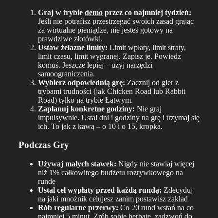
Graj w trybie
demo
przez co najmniej tydzień:
Jeśli nie potrafisz przestrzegać swoich zasad grając
za wirtualne pieniądze, nie jesteś gotowy na
prawdziwe złotówki.
Ustaw żelazne limity:
Limit wpłaty, limit straty,
limit czasu, limit wygranej. Zapisz je. Powiedz
komuś. Jeszcze lepiej – użyj narzędzi
samoograniczenia.
Wybierz odpowiednią grę:
Zacznij od gier z
trybami trudności (jak Chicken Road lub Rabbit
Road) tylko na trybie Łatwym.
Zaplanuj konkretne godziny:
Nie graj
impulsywnie. Ustal dni i godziny na grę i trzymaj się
ich. To jak z kawą – o 10 i o 15, kropka.
Podczas Gry
Używaj małych stawek:
Nigdy nie stawiaj więcej
niż 1% całkowitego budżetu rozrywkowego na
rundę
Ustal cel wypłaty przed każdą rundą:
Zdecyduj
na jaki mnożnik celujesz zanim postawisz zakład
Rób regularne przerwy:
Co 20 rund wstań na co
najmniej 5 minut. Zrób sobie herbatę, zadzwoń do