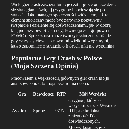
Wiele gier crash zawiera funkcje czatu, gdzie gracze dzielą
się strategiami, świętują wygrane i pocieszają się po
stratach. Jako manager społeczności widziałem, jak ten
element społeczny może być zarówno pozytywny
(wsparcie i dzielenie się doświadczeniami, jak w dobrej
knajpie przy piwie) jak i negatywny (presja grupowa i
FOMO). Społeczność może tworzyć sztuczne zaufanie –
gdy wszyscy chwalą się swoimi wielkimi wygranymi,
łatwo zapomnieć o stratach, o których nikt nie wspomina.
Popularne Gry Crash w Polsce
(Moja Szczera Opinia)
Pracowałem z większością głównych gier crash lub je
analizowałem. Oto moja bezstronna ocena:
Gra
Deweloper
RTP
Mój Werdykt
Oryginał, który to
wszystko zaczął. Wysokie
Aviator
Spribe
97%
RTP, ale brutalna
zmienność. Dla
doświadczonych.
Motyw kosmiczny z