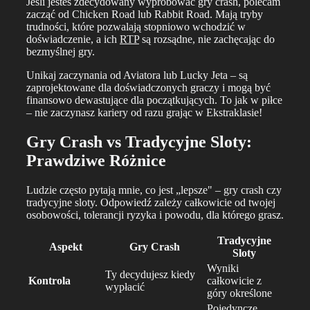
Jeśli jesteś zdecydowany wypróbować gry crash, polecam
zacząć od Chicken Road lub Rabbit Road. Mają tryby
trudności, które pozwalają stopniowo wchodzić w
doświadczenie, a ich
RTP
są rozsądne, nie zachęcając do
bezmyślnej gry.
Unikaj zaczynania od Aviatora lub Lucky Jeta – są
zaprojektowane dla doświadczonych graczy i mogą być
finansowo dewastujące dla początkujących. To jak w piłce
– nie zaczynasz kariery od razu grając w Ekstraklasie!
Gry Crash vs Tradycyjne Sloty:
Prawdziwe Różnice
Ludzie często pytają mnie, co jest „lepsze" – gry crash czy
tradycyjne sloty. Odpowiedź zależy całkowicie od twojej
osobowości, tolerancji ryzyka i powodu, dla którego grasz.
Tradycyjne
Aspekt
Gry Crash
Sloty
Wyniki
Ty decydujesz kiedy
Kontrola
całkowicie z
wypłacić
góry określone
Pojedyncze