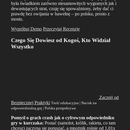
była świadkiem zarówno niesamowitych wygranych jak i
dewastujących strat, czuję się upoważniony, żeby dać ci
prawdę bez owijania w bawełnę – po polsku, prosto z
mostu.
Wypróbuj Demo
Przeczytaj Recenzję
Czego Się Dowiesz od Kogoś, Kto Widział
Wszystko
Zacznij od
Bezpiecznej Praktyki
Treść edukacyjna | Nacisk na
odpowiedzialną grę | Polska perspektywa
Pomyśl o grach crash jak o cyfrowym odpowiedniku
gry w kurczaka:
Postać (samolot, królik, rakieta, co tam
chcesz) zaczyna się poruszać, a mnożnik rośnie od 1,01x