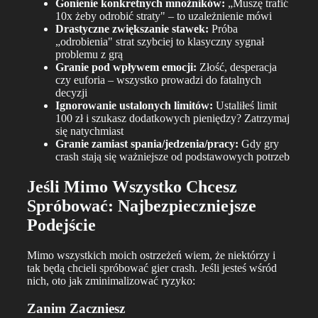
Gonienie konkretnych mnożników:
„Muszę trafić
10x żeby odrobić straty" – to uzależnienie mówi
Drastyczne zwiększanie stawek:
Próba
„odrobienia" strat szybciej to klasyczny sygnał
problemu z grą
Granie pod wpływem emocji:
Złość, desperacja
czy euforia – wszystko prowadzi do fatalnych
decyzji
Ignorowanie ustalonych limitów:
Ustaliłeś limit
100 zł i szukasz dodatkowych pieniędzy? Zatrzymaj
się natychmiast
Granie zamiast spania/jedzenia/pracy:
Gdy gry
crash stają się ważniejsze od podstawowych potrzeb
Jeśli Mimo Wszystko Chcesz
Spróbować: Najbezpieczniejsze
Podejście
Mimo wszystkich moich ostrzeżeń wiem, że niektórzy i
tak będą chcieli spróbować gier crash. Jeśli jesteś wśród
nich, oto jak zminimalizować ryzyko:
Zanim Zaczniesz