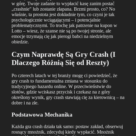
w górę. Twoje zadanie to wypłacić kasę zanim postać
„crashnie" lub zostanie złapana. Brzmi prosto, co? No
właśnie, ta prostota jest dokładnie tym, co czyni je tak
psychologicznie wciągającymi – i potencjalnie
problematycznymi. To trochę jak patrzenie na kupon w
Lotto – wiesz, że szanse nie są po twojej stronie, ale
emocje trzymają cię jak pierogi babci na niedzielnym
obiedzie.
Czym Naprawdę Są Gry Crash (I
Dlaczego Różnią Się od Reszty)
Po czterech latach w tej branży mogę ci powiedzieć, że
gry crash to fundamentalna zmiana w stosunku do
tradycyjnego hazardu online. W przeciwieństwie do
slotów, gdzie wciskasz przycisk i czekasz na z góry
określony wynik, gry crash stawiają cię za kierownicą – na
dobre i na złe.
Podstawowa Mechanika
Każda gra crash działa tak samo: postaw zakład, obserwuj
rosnący mnożnik, zdecyduj kiedy wypłacić. Mnożnik