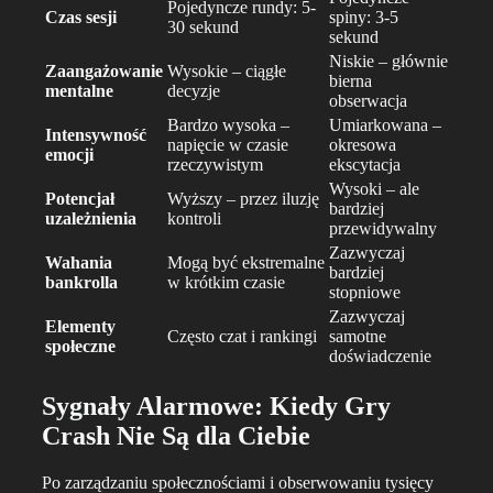
Pojedyncze rundy: 5-
Czas sesji
spiny: 3-5
30 sekund
sekund
Niskie – głównie
Zaangażowanie
Wysokie – ciągłe
bierna
mentalne
decyzje
obserwacja
Bardzo wysoka –
Umiarkowana –
Intensywność
napięcie w czasie
okresowa
emocji
rzeczywistym
ekscytacja
Wysoki – ale
Potencjał
Wyższy – przez iluzję
bardziej
uzależnienia
kontroli
przewidywalny
Zazwyczaj
Wahania
Mogą być ekstremalne
bardziej
bankrolla
w krótkim czasie
stopniowe
Zazwyczaj
Elementy
Często czat i rankingi
samotne
społeczne
doświadczenie
Sygnały Alarmowe: Kiedy Gry
Crash Nie Są dla Ciebie
Po zarządzaniu społecznościami i obserwowaniu tysięcy