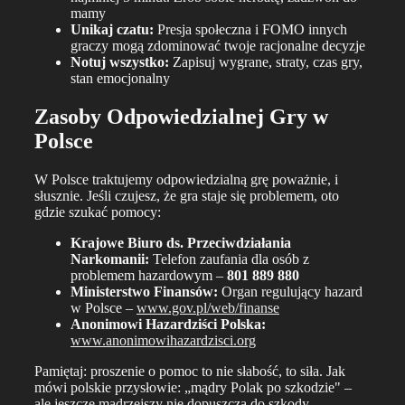
mamy
Unikaj czatu:
Presja społeczna i FOMO innych
graczy mogą zdominować twoje racjonalne decyzje
Notuj wszystko:
Zapisuj wygrane, straty, czas gry,
stan emocjonalny
Zasoby Odpowiedzialnej Gry w
Polsce
W Polsce traktujemy odpowiedzialną grę poważnie, i
słusznie. Jeśli czujesz, że gra staje się problemem, oto
gdzie szukać pomocy:
Krajowe Biuro ds. Przeciwdziałania
Narkomanii:
Telefon zaufania dla osób z
problemem hazardowym –
801 889 880
Ministerstwo Finansów:
Organ regulujący hazard
w Polsce –
www.gov.pl/web/finanse
Anonimowi Hazardziści Polska:
www.anonimowihazardzisci.org
Pamiętaj: proszenie o pomoc to nie słabość, to siła. Jak
mówi polskie przysłowie: „mądry Polak po szkodzie" –
ale jeszcze mądrzejszy nie dopuszcza do szkody.