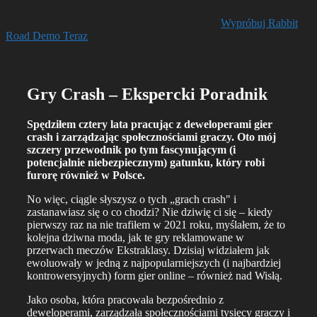
Wypróbuj Rabbit
Road Demo Teraz
Gry Crash – Ekspercki Poradnik
Spędziłem cztery lata pracując z deweloperami gier
crash i zarządzając społecznościami graczy. Oto mój
szczery przewodnik po tym fascynującym (i
potencjalnie niebezpiecznym) gatunku, który robi
furorę również w Polsce.
No więc, ciągle słyszysz o tych „grach crash" i
zastanawiasz się o co chodzi? Nie dziwię ci się – kiedy
pierwszy raz na nie trafiłem w 2021 roku, myślałem, że to
kolejna dziwna moda, jak te gry reklamowane w
przerwach meczów Ekstraklasy. Dzisiaj widziałem jak
ewoluowały w jedną z najpopularniejszych (i najbardziej
kontrowersyjnych) form gier online – również nad Wisłą.
Jako osoba, która pracowała bezpośrednio z
deweloperami, zarządzała społecznościami tysięcy graczy i