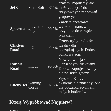
czatem. Popularny, ale
JetX
SmartSoft
97,5%
może zachęcać do
ryzykownych zachowań
grupowych.
Zawiera częściową
Pragmatic
wypłatę – naprawdę
Spaceman
96,5%
Play
przydatne do zarządzania
ryzykiem.
Cztery tryby trudności –
Chicken
idealny dla
InOut
95,3%
Road
początkujących. Dobry
punkt wyjścia.
Nowsza wersja z
Rabbit
ulepszonymi funkcjami.
InOut
95,5%
Road
Dobrze zaprojektowany
dla polskich graczy.
Wysokie RTP, ale
Gaming
ekstremalnie zmienny. Nie
Lucky Jet
97,5%
Corps
dla początkujących ani
małych budżetów.
Którą Wypróbować Najpierw?