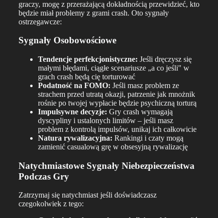
graczy, mogę z przerażającą dokładnością przewidzieć, kto
będzie miał problemy z grami crash. Oto sygnały
ostrzegawcze:
Sygnały Osobowościowe
Tendencje perfekcjonistyczne:
Jeśli dręczysz się
małymi błędami, ciągłe scenariusze „a co jeśli" w
grach crash będą cię torturować
Podatność na FOMO:
Jeśli masz problem ze
strachem przed utratą okazji, patrzenie jak mnożnik
rośnie po twojej wypłacie będzie psychiczną torturą
Impulsywne decyzje:
Gry crash wymagają
dyscypliny i ustalonych limitów – jeśli masz
problem z kontrolą impulsów, unikaj ich całkowicie
Natura rywalizacyjna:
Rankingi i czaty mogą
zamienić casualową grę w obsesyjną rywalizację
Natychmiastowe Sygnały Niebezpieczeństwa
Podczas Gry
Zatrzymaj się natychmiast jeśli doświadczasz
czegokolwiek z tego: