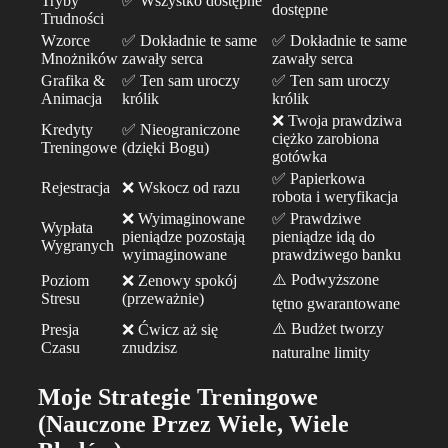
Tryby
✅ Wszystko dostępne
dostępne
Trudności
Wzorce
✅ Dokładnie te same
✅ Dokładnie te same
Mnożników
zawały serca
zawały serca
Grafika &
✅ Ten sam uroczy
✅ Ten sam uroczy
Animacja
królik
królik
❌ Twoja prawdziwa
Kredyty
✅ Nieograniczone
ciężko zarobiona
Treningowe
(dzięki Bogu)
gotówka
✅ Papierkowa
Rejestracja
❌ Wskocz od razu
robota i weryfikacja
❌ Wyimaginowane
✅ Prawdziwe
Wypłata
pieniądze pozostają
pieniądze idą do
Wygranych
wyimaginowane
prawdziwego banku
⚠️ Podwyższone
Poziom
❌ Zenowy spokój
Stresu
(przeważnie)
tętno gwarantowane
⚠️ Budżet tworzy
Presja
❌ Ćwicz aż się
Czasu
znudzisz
naturalne limity
Moje Strategie Treningowe
(Nauczone Przez Wiele, Wiele