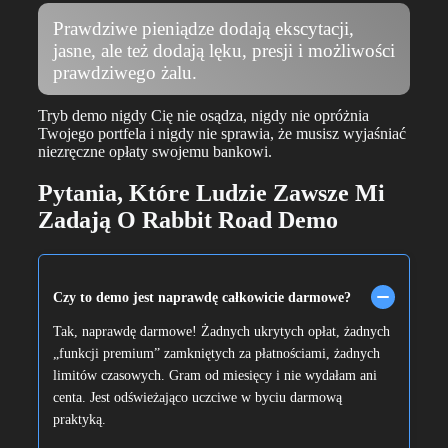
Prawdziwe pieniądze dodają ekscytacji,
jasne, ale też dodają lęku, presji i możliwości
prawdziwego żalu.
Tryb demo nigdy Cię nie osądza, nigdy nie opróżnia
Twojego portfela i nigdy nie sprawia, że musisz wyjaśniać
niezręczne opłaty swojemu bankowi.
Pytania, Które Ludzie Zawsze Mi
Zadają O Rabbit Road Demo
Czy to demo jest naprawdę całkowicie darmowe?
Tak, naprawdę darmowe! Żadnych ukrytych opłat, żadnych
„funkcji premium” zamkniętych za płatnościami, żadnych
limitów czasowych. Gram od miesięcy i nie wydałam ani
centa. Jest odświeżająco uczciwe w byciu darmową
praktyką.