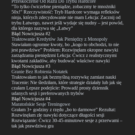
Przeskoczenie Od Razu Do Trybu Hardcore
”To tylko ćwiczebne pieniądze, zobaczmy te mnożniki
50x!” Rzeczywistość: Tryb Hardcore wymaga refleksów
ninja, których zdecydowanie nie mam Lekcja: Zacznij od
trybu Łatwego, nawet jeśli wydaje się nudny – jest powód,
dla którego nazywa się „Łatwy”
Błąd Nowicjusza #2
Traktowanie Kredytów Jak Pieniędzy z Monopoly
Stawiałam ogromne kwoty, bo „kogo to obchodzi, to nie
jest prawdziwe” Problem: Rozwinęłam okropne nawyki
zarządzania pieniędzmi Lekcja: Ćwicz z realistycznymi
kwotami zakładów, aby budować właściwe nawyki
Błąd Nowicjusza #3
Granie Bez Robienia Notatek
Traktowałam to jak bezmyślną rozrywkę zamiast nauki
Tracenie: Nie śledziłam, które strategie działały lub jak się
czułam Lepsze podejście: Prowadź prosty dziennik
udanych sesji i preferowanych trybów
Błąd Nowicjusza #4
Maratońskie Sesje Treningowe
Grałam 3+ godziny z rzędu „bo to darmowe” Rezultat:
Rozwinęłam złe nawyki dotyczące długości sesji
Rozwiązanie: Ćwicz 30-45-minutowe sesje z przerwami –
tak jak prawdziwa gra