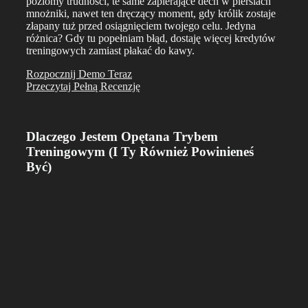
poziomy trudności, te same zapierające dech w piersiach
mnożniki, nawet ten dręczący moment, gdy królik zostaje
złapany tuż przed osiągnięciem twojego celu. Jedyna
różnica? Gdy tu popełniam błąd, dostaję więcej kredytów
treningowych zamiast płakać do kawy.
Rozpocznij Demo Teraz
Przeczytaj Pełną Recenzję
Dlaczego Jestem Opętana Trybem
Treningowym (I Ty Również Powinieneś
Być)