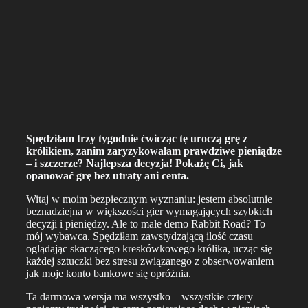
Spędziłam trzy tygodnie ćwicząc tę uroczą grę z
królikiem, zanim zaryzykowałam prawdziwe pieniądze
– i szczerze? Najlepsza decyzja! Pokażę Ci, jak
opanować grę bez utraty ani centa.
Witaj w moim bezpiecznym wyznaniu: jestem absolutnie
beznadziejna w większości gier wymagających szybkich
decyzji i pieniędzy. Ale to małe demo Rabbit Road? To
mój wybawca. Spędziłam zawstydzającą ilość czasu
oglądając skaczącego kreskówkowego królika, ucząc się
każdej sztuczki bez stresu związanego z obserwowaniem
jak moje konto bankowe się opróżnia.
Ta darmowa wersja ma wszystko – wszystkie cztery