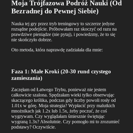
Moja Trójfazowa Podróż Nauki (Od
Bezradnej do Pewnej Siebie)
Nauka tej gry przez tryb treningowy to szczerze jedyne
rozsądne podejście. Próbowałam raz skoczyć od razu na
prawdziwe pieniądze (nie pytaj), i powiedzmy, że to się
nie skończyło dobrze.
Oto metoda, która naprawdę zadziałała dla mnie:
Faza 1: Małe Kroki (20-30 rund czystego
zamieszania)
Zaczęłam od Łatwego Trybu, ponieważ nie jestem
całkowicie szalona. Spędzałam wieki tylko obserwując
skaczącego królika, podczas gdy liczby powoli rosły od
1.01x w górę. Moja strategia? Wypłacić przy malutkich
mnożnikach jak 1.2x lub 1.5x, żeby poczuć, że coś
wygrywam. Czy wyglądałam śmiesznie świętując
wygraną 1.3x? Absolutnie. Czy pomogło mi to zrozumieć
podstawy? Oczywiście.