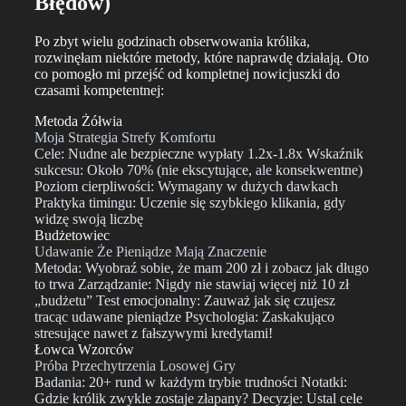
Błędów)
Po zbyt wielu godzinach obserwowania królika,
rozwinęłam niektóre metody, które naprawdę działają. Oto
co pomogło mi przejść od kompletnej nowicjuszki do
czasami kompetentnej:
Metoda Żółwia
Moja Strategia Strefy Komfortu
Cele: Nudne ale bezpieczne wypłaty 1.2x-1.8x Wskaźnik
sukcesu: Około 70% (nie ekscytujące, ale konsekwentne)
Poziom cierpliwości: Wymagany w dużych dawkach
Praktyka timingu: Uczenie się szybkiego klikania, gdy
widzę swoją liczbę
Budżetowiec
Udawanie Że Pieniądze Mają Znaczenie
Metoda: Wyobraź sobie, że mam 200 zł i zobacz jak długo
to trwa Zarządzanie: Nigdy nie stawiaj więcej niż 10 zł
„budżetu” Test emocjonalny: Zauważ jak się czujesz
tracąc udawane pieniądze Psychologia: Zaskakująco
stresujące nawet z fałszywymi kredytami!
Łowca Wzorców
Próba Przechytrzenia Losowej Gry
Badania: 20+ rund w każdym trybie trudności Notatki:
Gdzie królik zwykle zostaje złapany? Decyzje: Ustal cele