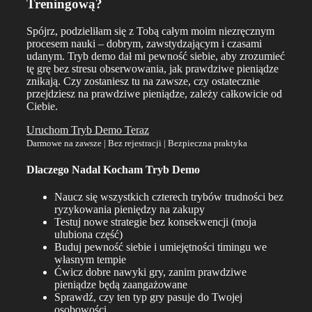
Treningową?
Spójrz, podzieliłam się z Tobą całym moim niezręcznym
procesem nauki – dobrym, zawstydzającym i czasami
udanym. Tryb demo dał mi pewność siebie, aby zrozumieć
tę grę bez stresu obserwowania, jak prawdziwe pieniądze
znikają. Czy zostaniesz tu na zawsze, czy ostatecznie
przejdziesz na prawdziwe pieniądze, zależy całkowicie od
Ciebie.
Uruchom Tryb Demo Teraz
Darmowe na zawsze | Bez rejestracji | Bezpieczna praktyka
Dlaczego Nadal Kocham Tryb Demo
Naucz się wszystkich czterech trybów trudności bez
ryzykowania pieniędzy na zakupy
Testuj nowe strategie bez konsekwencji (moja
ulubiona część)
Buduj pewność siebie i umiejętności timingu we
własnym tempie
Ćwicz dobre nawyki gry, zanim prawdziwe
pieniądze będą zaangażowane
Sprawdź, czy ten typ gry pasuje do Twojej
osobowości