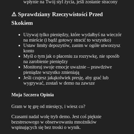
wpłynie na Twój styl życia, jeśli zostanie stracony
⚠️ Sprawdziany Rzeczywistości Przed
Skokiem
Używaj tylko pieniędzy, które wydałbyś na wieczór
na mieście (i bądź gotowy stracić to wszystko)
Ustaw limity depozytów, zanim w ogóle utworzysz
konto
Myśl o tym jak o płaceniu za rozrywkę, nie sposób
na zarobienie pieniędzy
Monitoruj swoje emocje uważnie – prawdziwe
pieniądze wszystko zmieniają
Jeśli czujesz jakąkolwiek presję, aby grać lub
wygrywać, zostań w demo na zawsze
Moja Szczera Opinia
Gram w tę grę od miesięcy, i wiesz co?
Czasami nadal wolę tryb demo. Jest coś pięknie
bezstresowego w obserwowaniu mnożników
wspinających się bez troski o wynik.