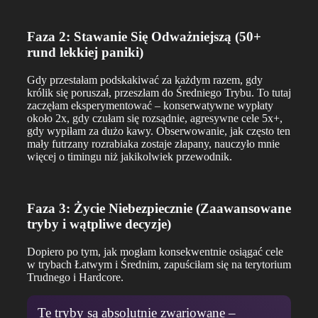
Faza 2: Stawanie Się Odważniejszą (50+
rund lekkiej paniki)
Gdy przestałam podskakiwać za każdym razem, gdy
królik się poruszał, przeszłam do Średniego Trybu. To tutaj
zaczęłam eksperymentować – konserwatywne wypłaty
około 2x, gdy czułam się rozsądnie, agresywne cele 5x+,
gdy wypiłam za dużo kawy. Obserwowanie, jak często ten
mały futrzany rozrabiaka zostaje złapany, nauczyło mnie
więcej o timingu niż jakikolwiek przewodnik.
Faza 3: Życie Niebezpiecznie (Zaawansowane
tryby i wątpliwe decyzje)
Dopiero po tym, jak mogłam konsekwentnie osiągać cele
w trybach Łatwym i Średnim, zapuściłam się na terytorium
Trudnego i Hardcore.
Te tryby są absolutnie zwariowane –