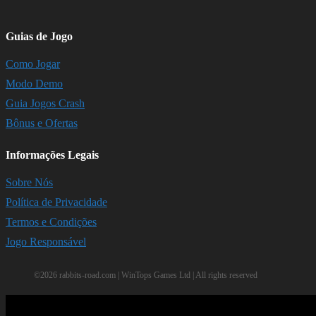
Guias de Jogo
Como Jogar
Modo Demo
Guia Jogos Crash
Bônus e Ofertas
Informações Legais
Sobre Nós
Política de Privacidade
Termos e Condições
Jogo Responsável
©2026 rabbits-road.com | WinTops Games Ltd | All rights reserved