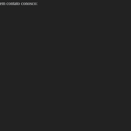
e em contato conosco: