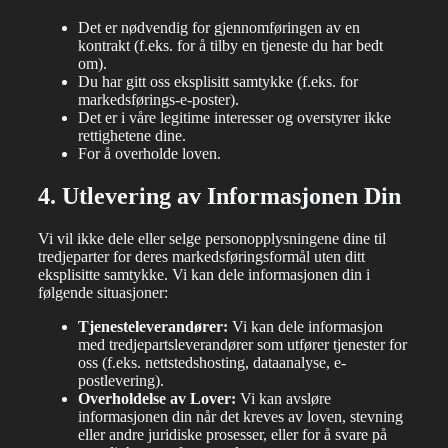
Det er nødvendig for gjennomføringen av en
kontrakt (f.eks. for å tilby en tjeneste du har bedt
om).
Du har gitt oss eksplisitt samtykke (f.eks. for
markedsførings-e-poster).
Det er i våre legitime interesser og overstyrer ikke
rettighetene dine.
For å overholde loven.
4. Utlevering av Informasjonen Din
Vi vil ikke dele eller selge personopplysningene dine til
tredjeparter for deres markedsføringsformål uten ditt
eksplisitte samtykke. Vi kan dele informasjonen din i
følgende situasjoner:
Tjenesteleverandører:
Vi kan dele informasjon
med tredjepartsleverandører som utfører tjenester for
oss (f.eks. nettstedshosting, dataanalyse, e-
postlevering).
Overholdelse av Lover:
Vi kan avsløre
informasjonen din når det kreves av loven, stevning
eller andre juridiske prosesser, eller for å svare på