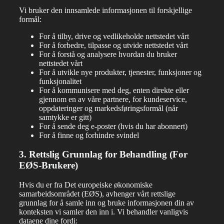
Vi bruker den innsamlede informasjonen til forskjellige
formål:
For å tilby, drive og vedlikeholde nettstedet vårt
For å forbedre, tilpasse og utvide nettstedet vårt
For å forstå og analysere hvordan du bruker
nettstedet vårt
For å utvikle nye produkter, tjenester, funksjoner og
funksjonalitet
For å kommunisere med deg, enten direkte eller
gjennom en av våre partnere, for kundeservice,
oppdateringer og markedsføringsformål (når
samtykke er gitt)
For å sende deg e-poster (hvis du har abonnert)
For å finne og forhindre svindel
3. Rettslig Grunnlag for Behandling (For
EØS-Brukere)
Hvis du er fra Det europeiske økonomiske
samarbeidsområdet (EØS), avhenger vårt rettslige
grunnlag for å samle inn og bruke informasjonen din av
konteksten vi samler den inn i. Vi behandler vanligvis
dataene dine fordi: